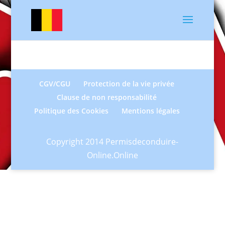
CGV/CGU
Protection de la vie privée
Clause de non responsabilité
Politique des Cookies
Mentions légales
Copyright 2014 Permisdeconduire-
Online.Online